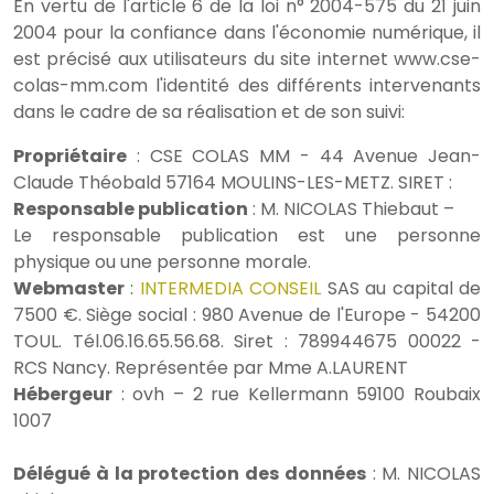
En vertu de l'article 6 de la loi n° 2004-575 du 21 juin
2004 pour la confiance dans l'économie numérique, il
est précisé aux utilisateurs du site internet www.cse-
colas-mm.com l'identité des différents intervenants
dans le cadre de sa réalisation et de son suivi:
Propriétaire
: CSE COLAS MM - 44 Avenue Jean-
Claude Théobald 57164 MOULINS-LES-METZ. SIRET :
Responsable publication
: M. NICOLAS Thiebaut –
Le responsable publication est une personne
physique ou une personne morale.
Webmaster
:
INTERMEDIA CONSEIL
SAS au capital de
7500 €. Siège social : 980 Avenue de l'Europe - 54200
TOUL. Tél.06.16.65.56.68. Siret : 789944675 00022 -
RCS Nancy. Représentée par Mme A.LAURENT
Hébergeur
: ovh – 2 rue Kellermann 59100 Roubaix
1007
Délégué à la protection des données
: M. NICOLAS