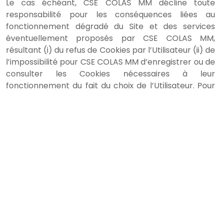
Le cas échéant, CSE COLAS MM décline toute
responsabilité pour les conséquences liées au
fonctionnement dégradé du Site et des services
éventuellement proposés par CSE COLAS MM,
résultant (i) du refus de Cookies par l’Utilisateur (ii) de
l’impossibilité pour CSE COLAS MM d’enregistrer ou de
consulter les Cookies nécessaires à leur
fonctionnement du fait du choix de l’Utilisateur. Pour
la gestion des Cookies et des choix de l’Utilisateur, la
configuration de chaque navigateur est différente.
Elle est décrite dans le menu d’aide du navigateur, qui
permettra de savoir de quelle manière l’Utilisateur
peut modifier ses souhaits en matière de Cookies.
À tout moment, l’Utilisateur peut faire le choix
d’exprimer et de modifier ses souhaits en matière de
Cookies. CSE COLAS MM pourra en outre faire appel
aux services de prestataires externes pour l’aider à
recueillir et traiter les informations décrites dans