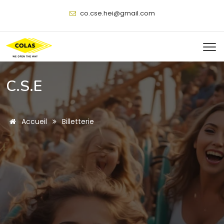
@
C.S.E
Accueil
Billetterie