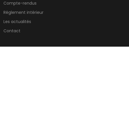
Compte-rendus
Réglement intérieur
Les actualités
Contact
CONTACTS
ZI – 7 Allée des Tilleuls 54181 HEILLECOURT
@
STANDARD C.S.E
Lundi : horaires du standard
Jeudi : horaires du standard
Mardi : horaires du standard
Vendredi : horaires du
standard
Mercredi : horaires du