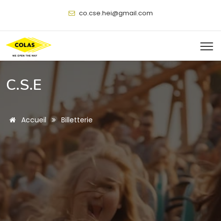
@
C.S.E
Accueil
Billetterie