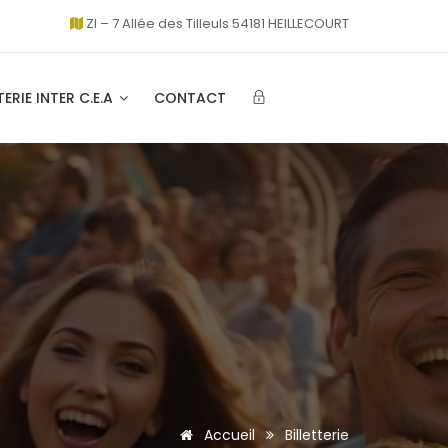
ZI – 7 Allée des Tilleuls 54181 HEILLECOURT
TERIE INTER C.E.A
CONTACT
Accueil
Billetterie