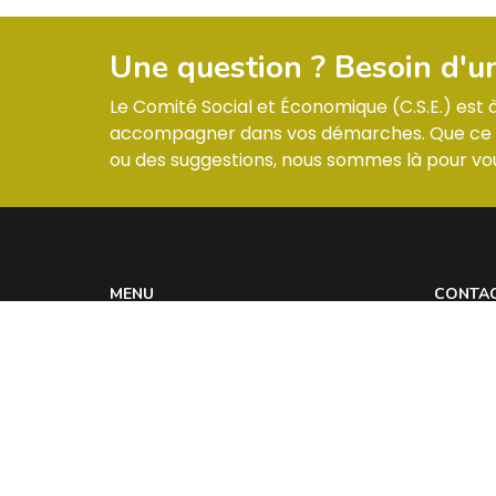
Une question ? Besoin d'u
Le Comité Social et Économique (C.S.E.) est
accompagner dans vos démarches. Que ce so
ou des suggestions, nous sommes là pour vou
MENU
CONTA
Informations & Membres
ZI –
Compte-rendus
Réglement intérieur
Les actualités
Contact