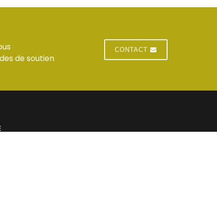
ous
CONTACT
des de soutien
E
 du standard
Jeudi : horaires du standard
 du standard
Vendredi : horaires du standard
res du standard
Samedi : Fermé