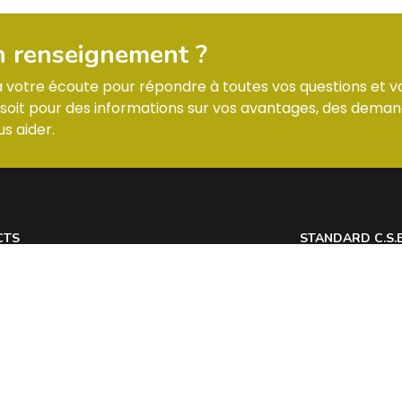
n renseignement ?
 à votre écoute pour répondre à toutes vos questions et v
it pour des informations sur vos avantages, des deman
s aider.
CTS
STANDARD C.S.
 7 Allée des Tilleuls 54181 HEILLECOURT
Lundi : horaires
@
Mardi : horaires
Mercredi : horai