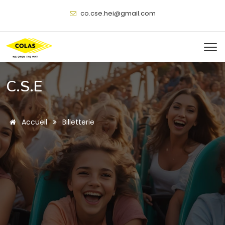
@
C.S.E
Accueil
Billetterie