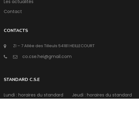
Les actualités
Contact
CONTACTS
ZI – 7 Allée des Tilleuls 54181 HEILLECOURT
@
STANDARD C.S.E
Lundi : horaires du standard
Jeudi : horaires du standard
Mardi : horaires du standard
Vendredi : horaires du
standard
Mercredi : horaires du
standard
Samedi : Fermé