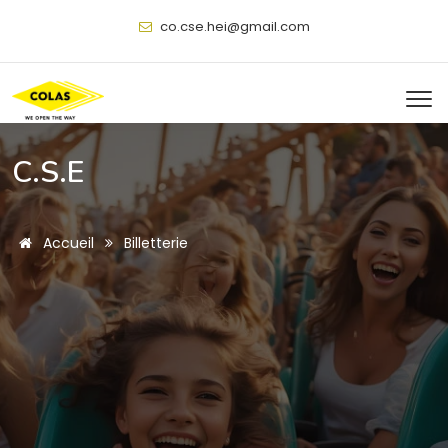
@
C.S.E
Accueil
Billetterie