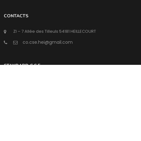
CONTACTS
ZI – 7 Allée des Tilleuls 54181 HEILLECOURT
@
STANDARD C.S.E
Lundi : horaires du standard
Jeudi : horaires du standard
Mardi : horaires du standard
Vendredi : horaires du
standard
Mercredi : horaires du
standard
Samedi : Fermé
Intermédia Conseil
©Copyright
2026