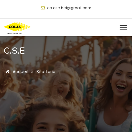
@
C.S.E
Accueil
Billetterie