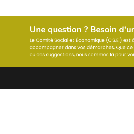
Une question ? Besoin d'u
Le Comité Social et Économique (C.S.E.) est
accompagner dans vos démarches. Que ce so
ou des suggestions, nous sommes là pour vou
MENU
CONTA
Informations & Membres
ZI –
Compte-rendus
Réglement intérieur
Les actualités