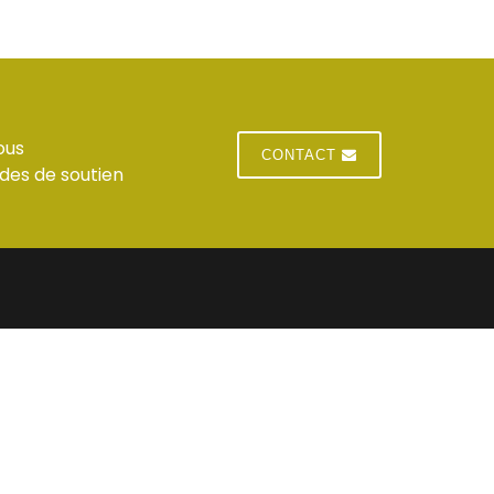
ous
CONTACT
des de soutien
E
 du standard
Jeudi : horaires du standard
 du standard
Vendredi : horaires du standard
res du standard
Samedi : Fermé