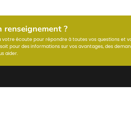
n renseignement ?
 à votre écoute pour répondre à toutes vos questions et v
it pour des informations sur vos avantages, des deman
s aider.
CTS
STANDARD C.S.
 7 Allée des Tilleuls 54181 HEILLECOURT
Lundi : horaires
@
Mardi : horaires
Mercredi : horai