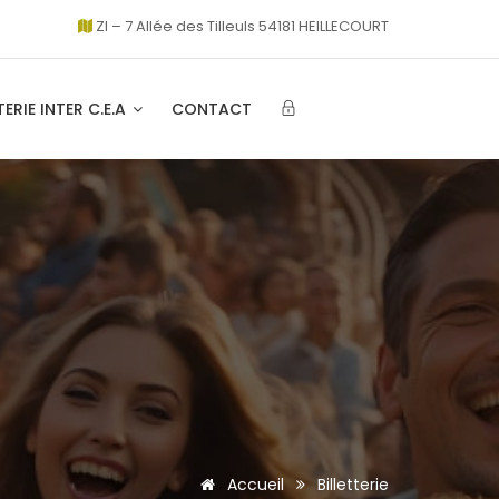
ZI – 7 Allée des Tilleuls 54181 HEILLECOURT
TERIE INTER C.E.A
CONTACT
Accueil
Billetterie