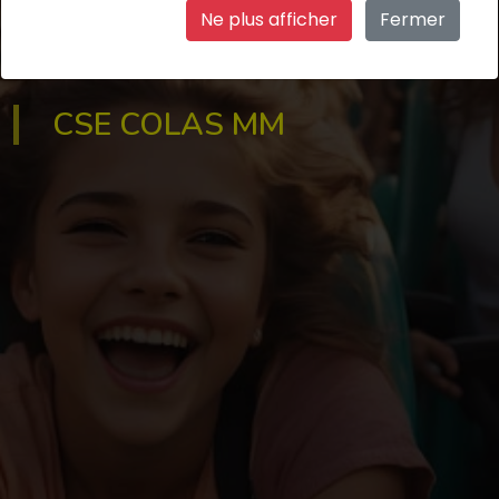
Bienvenue sur le site du CSE !
Ne plus afficher
Fermer
Retrouvez ici notre billetterie et nos dernières
actualités
CSE COLAS MM