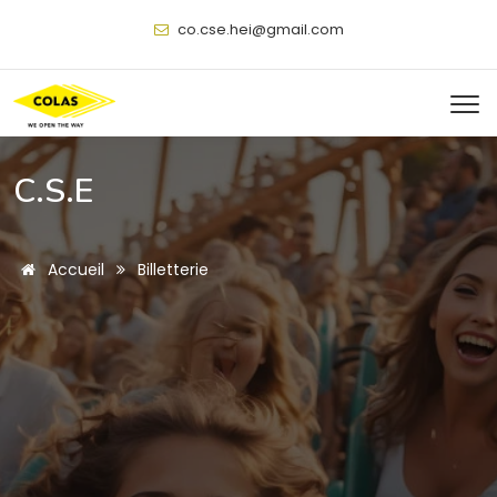
@
C.S.E
Accueil
Billetterie