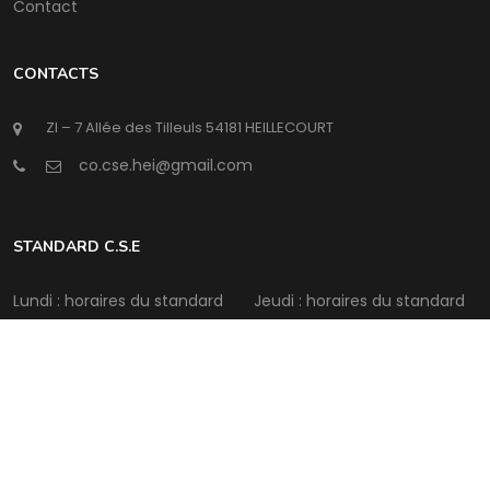
Contact
CONTACTS
ZI – 7 Allée des Tilleuls 54181 HEILLECOURT
@
STANDARD C.S.E
Lundi : horaires du standard
Jeudi : horaires du standard
Mardi : horaires du standard
Vendredi : horaires du
standard
Mercredi : horaires du
standard
Samedi : Fermé
Intermédia Conseil
©Copyright
2026