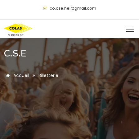
@
C.S.E
Accueil
Billetterie