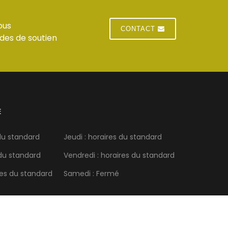
ous
CONTACT
des de soutien
E
 du standard
Jeudi : horaires du standard
 du standard
Vendredi : horaires du standard
res du standard
Samedi : Fermé