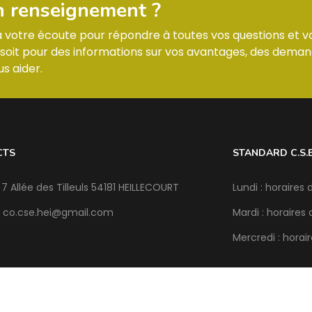
n renseignement ?
 à votre écoute pour répondre à toutes vos questions et v
it pour des informations sur vos avantages, des deman
s aider.
CTS
STANDARD C.S.
 7 Allée des Tilleuls 54181 HEILLECOURT
Lundi : horaires
@
Mardi : horaires
Mercredi : horai