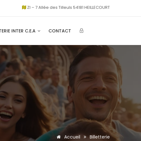
ZI – 7 Allée des Tilleuls 54181 HEILLECOURT
TERIE INTER C.E.A
CONTACT
Accueil
Billetterie