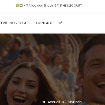
ZI – 7 Allée des Tilleuls 54181 HEILLECOURT
TERIE INTER C.E.A
CONTACT
Accueil
Billetterie