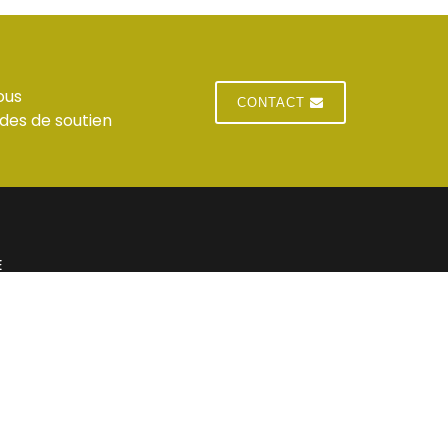
ous
CONTACT
des de soutien
E
 du standard
Jeudi : horaires du standard
 du standard
Vendredi : horaires du standard
res du standard
Samedi : Fermé