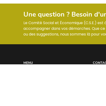
Une question ? Besoin d'u
Le Comité Social et Économique (C.S.E.) est
accompagner dans vos démarches. Que ce so
ou des suggestions, nous sommes là pour vou
MENU
CONTA
Informations & Membres
ZI –
Compte-rendus
Réglement intérieur
Les actualités
Contact