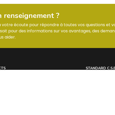
n renseignement ?
 à votre écoute pour répondre à toutes vos questions et v
it pour des informations sur vos avantages, des deman
s aider.
CTS
STANDARD C.S.
 7 Allée des Tilleuls 54181 HEILLECOURT
Lundi : horaires
@
Mardi : horaires
Mercredi : horai