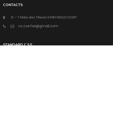
CONTACTS
ZI – 7 Allée des Tilleuls 54181 HEILLECOURT
@
STANDARD C.S.E
Lundi : horaires du standard
Jeudi : horaires du standard
Mardi : horaires du standard
Vendredi : horaires du
standard
Mercredi : horaires du
standard
Samedi : Fermé
Intermédia Conseil
©Copyright
2026
Mentions légales & RGPD