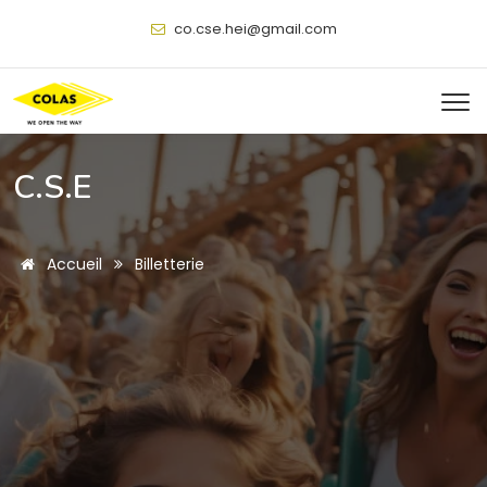
@
C.S.E
Accueil
Billetterie