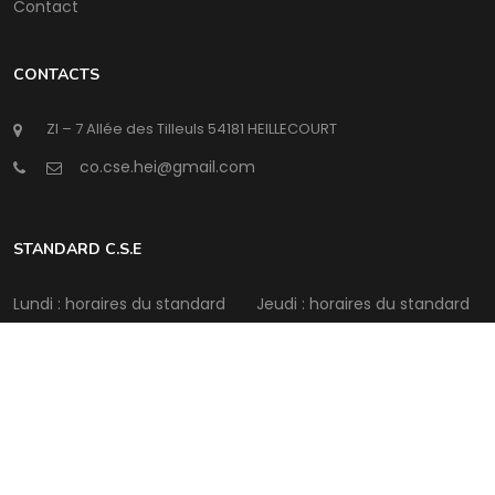
Contact
CONTACTS
ZI – 7 Allée des Tilleuls 54181 HEILLECOURT
@
STANDARD C.S.E
Lundi : horaires du standard
Jeudi : horaires du standard
Mardi : horaires du standard
Vendredi : horaires du
standard
Mercredi : horaires du
standard
Samedi : Fermé
Intermédia Conseil
©Copyright
2026