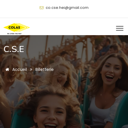
@
C.S.E
Accueil
Billetterie