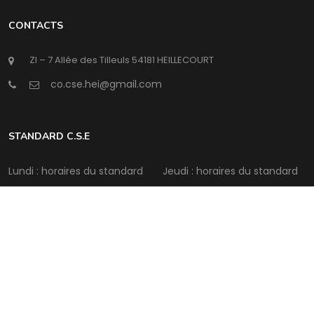
CONTACTS
ZI – 7 Allée des Tilleuls 54181 HEILLECOURT
@
STANDARD C.S.E
Lundi : horaires du standard
Jeudi : horaires du standard
Mardi : horaires du standard
Vendredi : horaires du
standard
Mercredi : horaires du
standard
Samedi : Fermé
Intermédia Conseil
©Copyright
2026