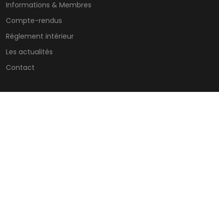
Informations & Membres
Compte-rendus
Réglement intérieur
Les actualités
Contact
CONTACTS
ZI – 7 Allée des Tilleuls 54181 HEILLECOURT
@
STANDARD C.S.E
Lundi : horaires du standard
Jeudi : horaires du standard
Mardi : horaires du standard
Vendredi : horaires du