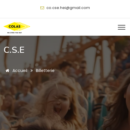
@
C.S.E
Accueil
Billetterie