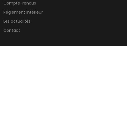
Compte-rendus
Réglement intérieur
Les actualités
Contact
CONTACTS
ZI – 7 Allée des Tilleuls 54181 HEILLECOURT
@
STANDARD C.S.E
Lundi : horaires du standard
Jeudi : horaires du standard
Mardi : horaires du standard
Vendredi : horaires du
standard
Mercredi : horaires du