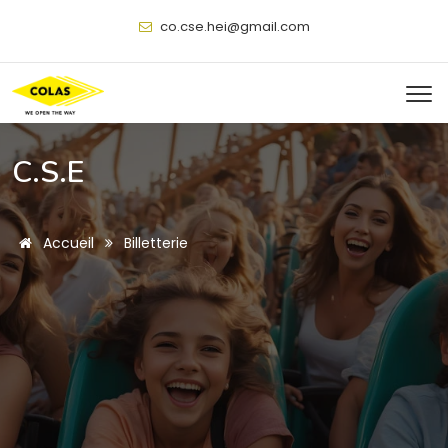
@
C.S.E
Accueil
Billetterie