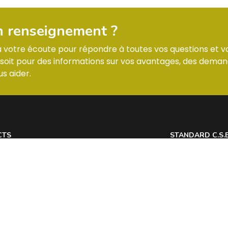
n renseignement ?
 à votre écoute pour répondre à toutes vos questions et v
it pour des informations sur vos avantages, des deman
s aider.
CTS
STANDARD C.S.
 7 Allée des Tilleuls 54181 HEILLECOURT
Lundi : horaires
@
Mardi : horaires
Mercredi : horai