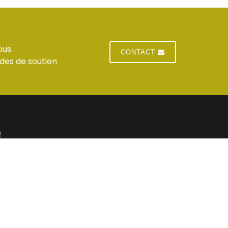
ous
CONTACT
des de soutien
E
 du standard
Jeudi : horaires du standard
 du standard
Vendredi : horaires du standard
res du standard
Samedi : Fermé