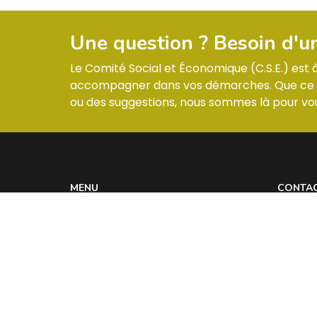
Une question ? Besoin d'u
Le Comité Social et Économique (C.S.E.) est
accompagner dans vos démarches. Que ce so
ou des suggestions, nous sommes là pour vou
MENU
CONTA
Informations & Membres
ZI –
Compte-rendus
Réglement intérieur
Les actualités
Contact