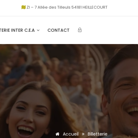
ZI – 7 Allée des Tilleuls 54181 HEILLECOURT
TERIE INTER C.E.A
CONTACT
Accueil
Billetterie