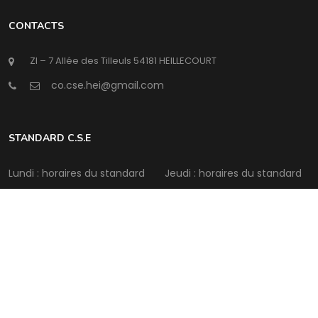
CONTACTS
ZI – 7 Allée des Tilleuls 54181 HEILLECOURT
@
STANDARD C.S.E
Lundi : horaires du standard
Jeudi : horaires du standard
Mardi : horaires du standard
Vendredi : horaires du
standard
Mercredi : horaires du
standard
Samedi : Fermé
Intermédia Conseil
©Copyright
2026