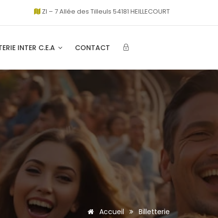
ZI – 7 Allée des Tilleuls 54181 HEILLECOURT
TERIE INTER C.E.A
CONTACT
Accueil
Billetterie