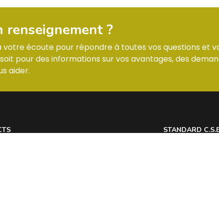
n renseignement ?
 à votre écoute pour répondre à toutes vos questions et v
it pour des informations sur vos avantages, des deman
s aider.
CTS
STANDARD C.S.
 7 Allée des Tilleuls 54181 HEILLECOURT
Lundi : horaires
@
Mardi : horaires
Mercredi : horai