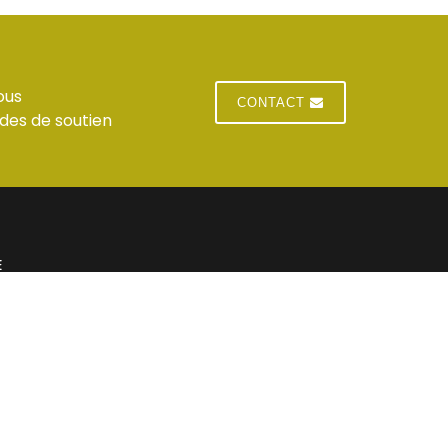
ous
CONTACT
des de soutien
E
 du standard
Jeudi : horaires du standard
 du standard
Vendredi : horaires du standard
res du standard
Samedi : Fermé