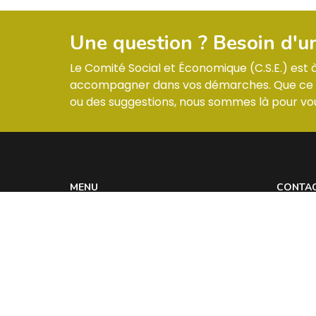
Une question ? Besoin d'u
Le Comité Social et Économique (C.S.E.) est
accompagner dans vos démarches. Que ce so
ou des suggestions, nous sommes là pour vou
MENU
CONTA
Informations & Membres
ZI –
Compte-rendus
Réglement intérieur
Les actualités
Contact