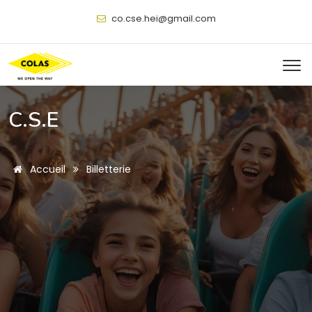
@
C.S.E
Accueil
Billetterie