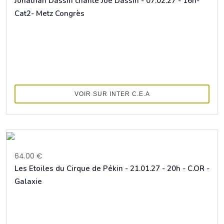
Jonathan Dassin chante Joe Dassin - 07.02.27 - 16h-
Cat2- Metz Congrès
VOIR SUR INTER C.E.A
64.00 €
Les Etoiles du Cirque de Pékin - 21.01.27 - 20h - C.OR -
Galaxie