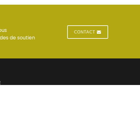
ous
CONTACT
des de soutien
E
 du standard
Jeudi : horaires du standard
 du standard
Vendredi : horaires du standard
res du standard
Samedi : Fermé