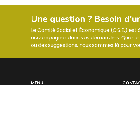
Une question ? Besoin d'u
Le Comité Social et Économique (C.S.E.) est
accompagner dans vos démarches. Que ce so
ou des suggestions, nous sommes là pour vou
MENU
CONTA
Informations & Membres
ZI –
Compte-rendus
Réglement intérieur
Les actualités
Contact