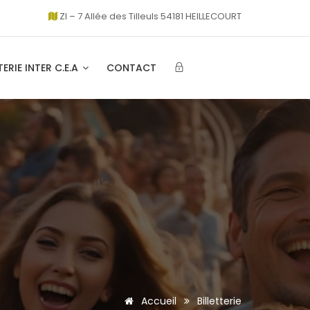
ZI – 7 Allée des Tilleuls 54181 HEILLECOURT
TERIE INTER C.E.A
CONTACT
Accueil
Billetterie