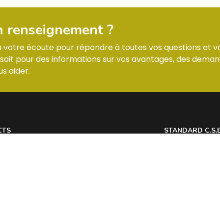
n renseignement ?
 à votre écoute pour répondre à toutes vos questions et v
it pour des informations sur vos avantages, des deman
s aider.
CTS
STANDARD C.S.
 7 Allée des Tilleuls 54181 HEILLECOURT
Lundi : horaires
@
Mardi : horaires
Mercredi : horai