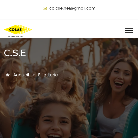
@
C.S.E
Accueil
Billetterie