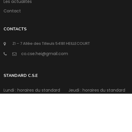
Les actualités
Contact
CONTACTS
ZI – 7 Allée des Tilleuls 54181 HEILLECOURT
@
STANDARD C.S.E
Lundi : horaires du standard
Jeudi : horaires du standard
Mardi : horaires du standard
Vendredi : horaires du
standard
Mercredi : horaires du
standard
Samedi : Fermé