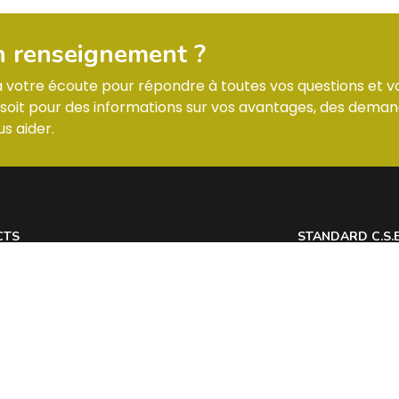
n renseignement ?
 à votre écoute pour répondre à toutes vos questions et v
it pour des informations sur vos avantages, des deman
s aider.
CTS
STANDARD C.S.
 7 Allée des Tilleuls 54181 HEILLECOURT
Lundi : horaires
@
Mardi : horaires
Mercredi : horai