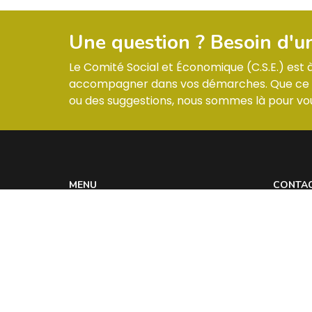
Une question ? Besoin d'u
Le Comité Social et Économique (C.S.E.) est
accompagner dans vos démarches. Que ce so
ou des suggestions, nous sommes là pour vou
MENU
CONTA
Informations & Membres
ZI –
Compte-rendus
Réglement intérieur
Les actualités
Contact