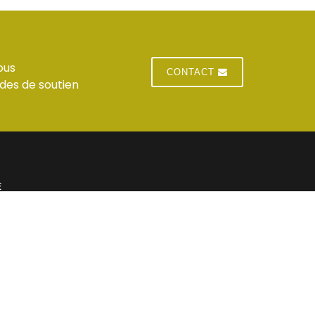
ous
CONTACT
des de soutien
E
 du standard
Jeudi : horaires du standard
 du standard
Vendredi : horaires du standard
res du standard
Samedi : Fermé