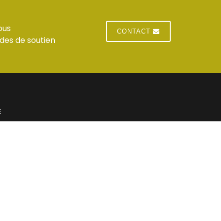
ous
CONTACT
des de soutien
E
 du standard
Jeudi : horaires du standard
 du standard
Vendredi : horaires du standard
res du standard
Samedi : Fermé