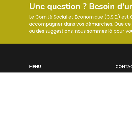
Une question ? Besoin d'u
Le Comité Social et Économique (C.S.E.) est
accompagner dans vos démarches. Que ce so
ou des suggestions, nous sommes là pour vou
MENU
CONTA
Informations & Membres
ZI –
Compte-rendus
Réglement intérieur
Les actualités
Contact