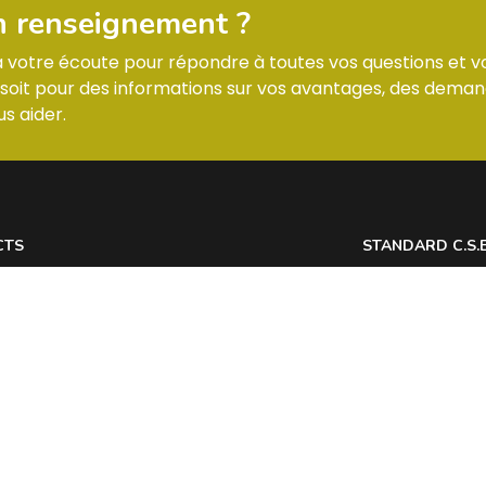
n renseignement ?
 à votre écoute pour répondre à toutes vos questions et v
it pour des informations sur vos avantages, des deman
s aider.
CTS
STANDARD C.S.
 7 Allée des Tilleuls 54181 HEILLECOURT
Lundi : horaires
@
Mardi : horaires
Mercredi : horai