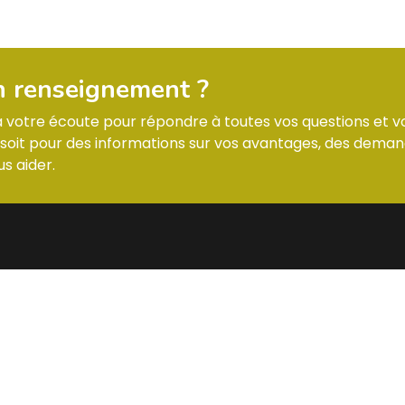
n renseignement ?
 à votre écoute pour répondre à toutes vos questions et v
it pour des informations sur vos avantages, des deman
s aider.
CTS
STANDARD C.S.
 7 Allée des Tilleuls 54181 HEILLECOURT
Lundi : horaires
@
Mardi : horaires
Mercredi : horai