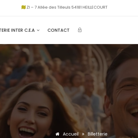
ZI – 7 Allée des Tilleuls 54181 HEILLECOURT
TERIE INTER C.E.A
CONTACT
Accueil
Billetterie