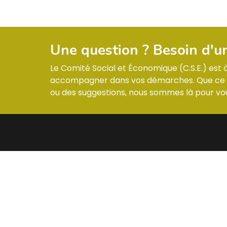
Une question ? Besoin d'u
Le Comité Social et Économique (C.S.E.) est
accompagner dans vos démarches. Que ce so
ou des suggestions, nous sommes là pour vou
MENU
CONTA
Informations & Membres
ZI –
Compte-rendus
Réglement intérieur
Les actualités