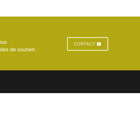
ous
CONTACT
des de soutien
E
 du standard
Jeudi : horaires du standard
 du standard
Vendredi : horaires du standard
res du standard
Samedi : Fermé