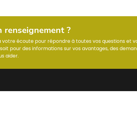
n renseignement ?
 à votre écoute pour répondre à toutes vos questions et v
it pour des informations sur vos avantages, des deman
s aider.
CTS
STANDARD C.S.
 7 Allée des Tilleuls 54181 HEILLECOURT
Lundi : horaires
@
Mardi : horaires
Mercredi : horai