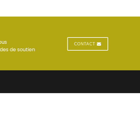
ous
CONTACT
des de soutien
E
 du standard
Jeudi : horaires du standard
 du standard
Vendredi : horaires du standard
res du standard
Samedi : Fermé