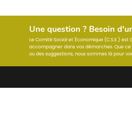
Une question ? Besoin d'u
Le Comité Social et Économique (C.S.E.) est
accompagner dans vos démarches. Que ce so
ou des suggestions, nous sommes là pour vou
MENU
CONTA
Informations & Membres
ZI –
Compte-rendus
Réglement intérieur
Les actualités