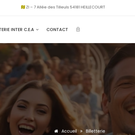
ZI – 7 Allée des Tilleuls 54181 HEILLECOURT
TERIE INTER C.E.A
CONTACT
Accueil
Billetterie