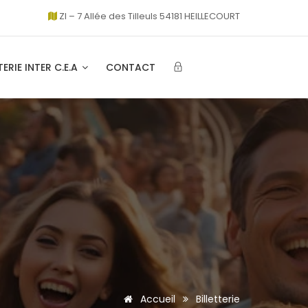
ZI – 7 Allée des Tilleuls 54181 HEILLECOURT
TERIE INTER C.E.A
CONTACT
Accueil
Billetterie