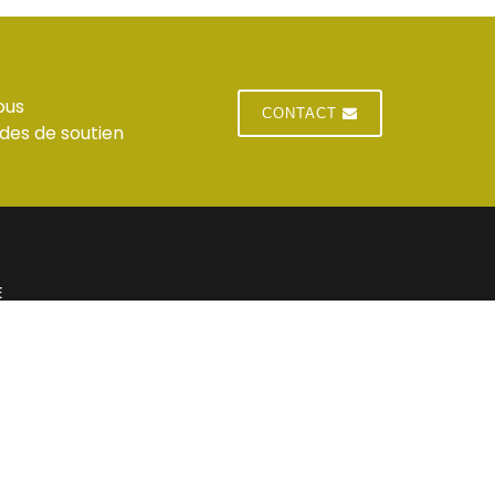
ous
CONTACT
des de soutien
E
 du standard
Jeudi : horaires du standard
 du standard
Vendredi : horaires du standard
res du standard
Samedi : Fermé