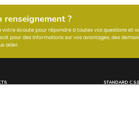
n renseignement ?
 à votre écoute pour répondre à toutes vos questions et v
it pour des informations sur vos avantages, des deman
s aider.
CTS
STANDARD C.S.
 7 Allée des Tilleuls 54181 HEILLECOURT
Lundi : horaires
@
Mardi : horaires
Mercredi : horai