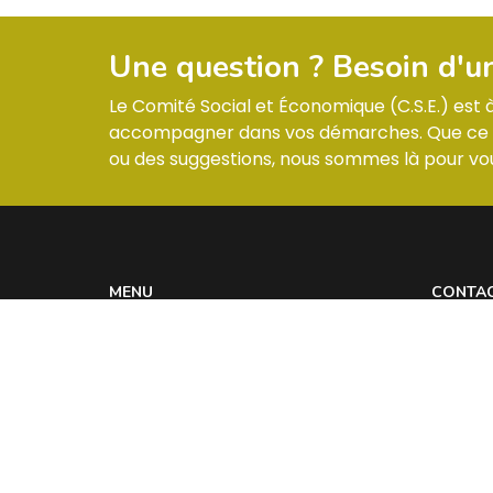
Une question ? Besoin d'u
Le Comité Social et Économique (C.S.E.) est
accompagner dans vos démarches. Que ce so
ou des suggestions, nous sommes là pour vou
MENU
CONTA
Informations & Membres
ZI –
Compte-rendus
Réglement intérieur
Les actualités
Contact