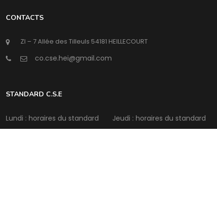
CONTACTS
ZI – 7 Allée des Tilleuls 54181 HEILLECOURT
@
STANDARD C.S.E
Lundi : horaires du standard
Jeudi : horaires du standard
Mardi : horaires du standard
Vendredi : horaires du
standard
Mercredi : horaires du
standard
Samedi : Fermé
Intermédia Conseil
©Copyright
2026