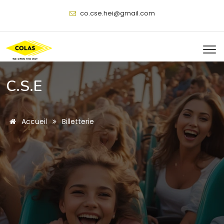
@
C.S.E
Accueil
Billetterie