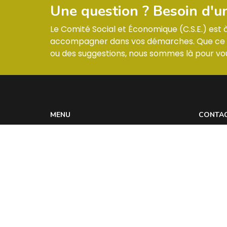
Une question ? Besoin d'u
Le Comité Social et Économique (C.S.E.) est
accompagner dans vos démarches. Que ce so
ou des suggestions, nous sommes là pour vou
MENU
CONTA
Informations & Membres
ZI –
Compte-rendus
Réglement intérieur
Les actualités
Contact