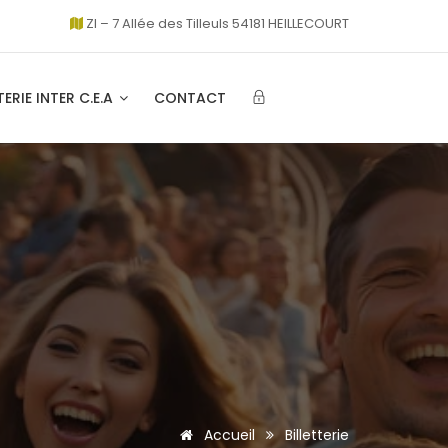
ZI – 7 Allée des Tilleuls 54181 HEILLECOURT
TERIE INTER C.E.A
CONTACT
Accueil
Billetterie