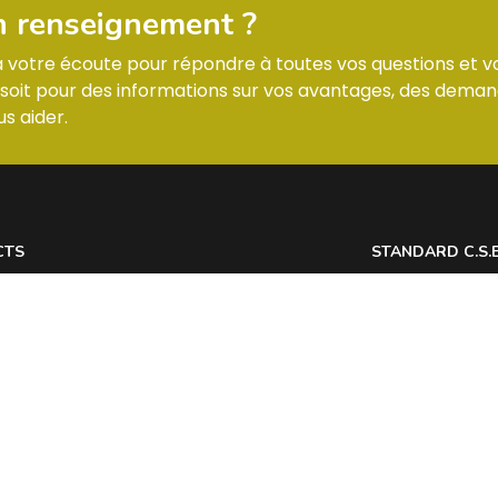
n renseignement ?
 à votre écoute pour répondre à toutes vos questions et v
it pour des informations sur vos avantages, des deman
s aider.
CTS
STANDARD C.S.
 7 Allée des Tilleuls 54181 HEILLECOURT
Lundi : horaires
@
Mardi : horaires
Mercredi : horai