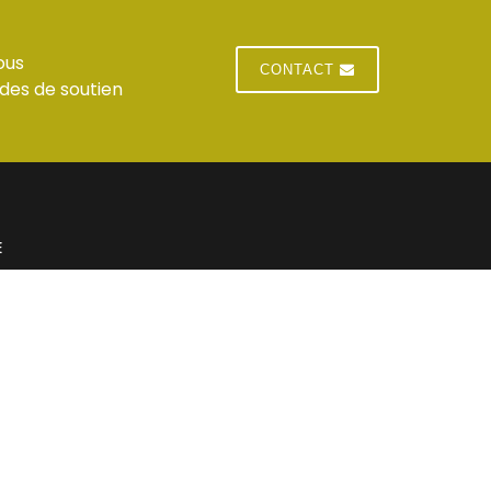
ous
CONTACT
des de soutien
E
 du standard
Jeudi : horaires du standard
 du standard
Vendredi : horaires du standard
res du standard
Samedi : Fermé