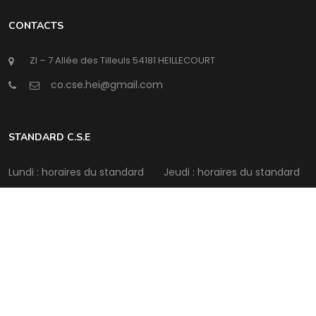
CONTACTS
ZI – 7 Allée des Tilleuls 54181 HEILLECOURT
@
STANDARD C.S.E
Lundi : horaires du standard
Jeudi : horaires du standard
Mardi : horaires du standard
Vendredi : horaires du
standard
Mercredi : horaires du
standard
Samedi : Fermé
Intermédia Conseil
©Copyright
2026