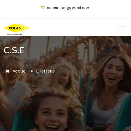
@
C.S.E
Accueil
Billetterie