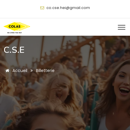
@
C.S.E
Accueil
Billetterie