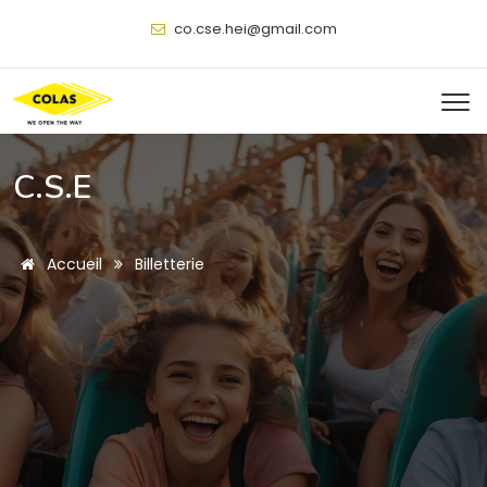
@
C.S.E
Accueil
Billetterie