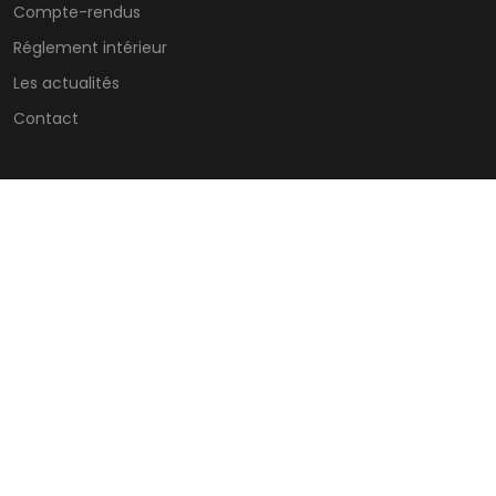
Compte-rendus
Réglement intérieur
Les actualités
Contact
CONTACTS
ZI – 7 Allée des Tilleuls 54181 HEILLECOURT
@
STANDARD C.S.E
Lundi : horaires du standard
Jeudi : horaires du standard
Mardi : horaires du standard
Vendredi : horaires du
standard
Mercredi : horaires du