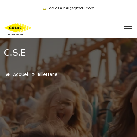
@
C.S.E
Accueil
Billetterie