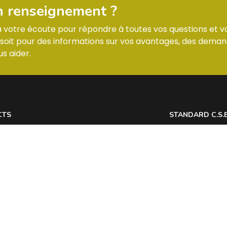
n renseignement ?
 à votre écoute pour répondre à toutes vos questions et v
it pour des informations sur vos avantages, des deman
s aider.
CTS
STANDARD C.S.
 7 Allée des Tilleuls 54181 HEILLECOURT
Lundi : horaires
@
Mardi : horaires
Mercredi : horai