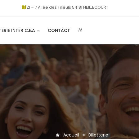
ZI – 7 Allée des Tilleuls 54181 HEILLECOURT
TERIE INTER C.E.A
CONTACT
Accueil
Billetterie