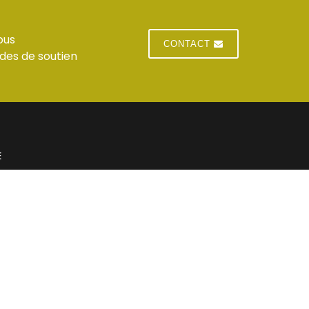
ous
CONTACT
des de soutien
E
 du standard
Jeudi : horaires du standard
 du standard
Vendredi : horaires du standard
res du standard
Samedi : Fermé