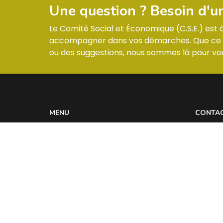
Une question ? Besoin d'u
Le Comité Social et Économique (C.S.E.) est
accompagner dans vos démarches. Que ce so
ou des suggestions, nous sommes là pour vou
MENU
CONTA
Informations & Membres
ZI –
Compte-rendus
Réglement intérieur
Les actualités
Contact